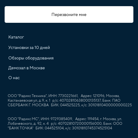
Перезвоните мне
Каталог
Установки за 10 дней
Обзоры оборудования
Демозал в Москве
О нас
ООО "Радикс Техника", ИНН: 7730221661, Адрес: 121096, Москва,
Кастанаевская ул, д.9, к. 1 р/с: 40702810638000135137, Банк: ПАО
СБЕРБАНК Г. МОСКВА БИК: 044525225, к/с: 30101810400000000225
ООО "Радикс МС", ИНН: 9729385409, Адрес: 119454, г. Москва, ул.
Лобачевского, д. 92, к. 4 р/с: 40702810720000156000, Банк: ООО
"БАНК ТОЧКА" БИК: 044525104, к/с: 30101810745374525104