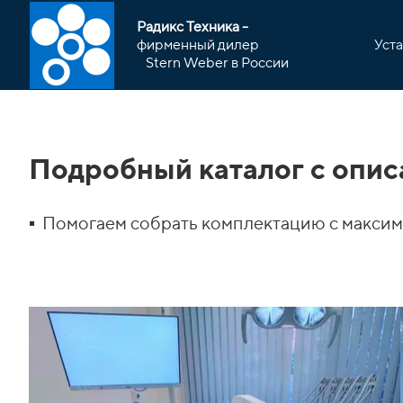
Р
адикс Техника -
фирменный дилер
Уст
Stern Weber в России
Подробный каталог с опи
▪️ Помогаем собрать комплектацию с макси