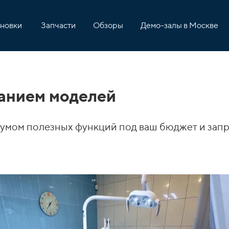
ановки
Запчасти
Обзоры
Демо-залы в Москве
санием моделей
мумом полезных функций под ваш бюджет и зап