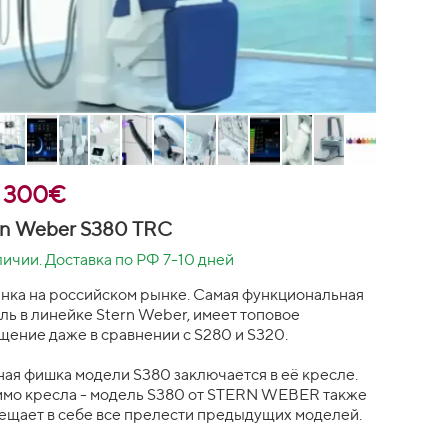
8 300€
rn Weber S380 TRC
личии. Доставка по РФ 7-10 дней
нка на российском рынке. Самая функциональная
ль в линейке Stern Weber, имеет топовое
щение даже в сравнении с S280 и S320.
ная фишка модели S380 заключается в её кресле.
мо кресла - модель S380 от STERN WEBER также
ещает в себе все прелести предыдущих моделей.