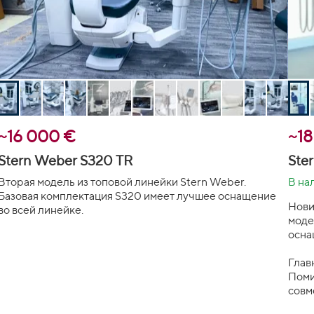
~16 000 €
~1
Stern Weber S320 TR
Ste
Вторая модель из топовой линейки Stern Weber.
В на
Базовая комплектация S320 имеет лучшее оснащение
Нови
во всей линейке.
моде
осна
Глав
Поми
совм